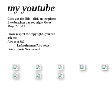
my youtube     
Click auf das Bild - click on the photo                                                                                
Bitte beachtet das copyright Gerry 
Mayr 2016/17
Please respect the copyright - you can 
ask me.   
Airbus A 380      
Luftaufnamen/Airphotos               
Gerry Sport- Newzealand